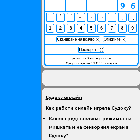
9
6
1
2
3
4
5
6
7
8
9
1
2
3
4
5
6
7
8
9
Сканиране на всичко (-)
Открийте (-)
решено 3 пъти досега
Средно време: 11:33 минути
Судоку онлайн
Как работи онлайн играта Судоку?
Какво представляват режимът на
мишката и на сензорния екран в
Судоку?