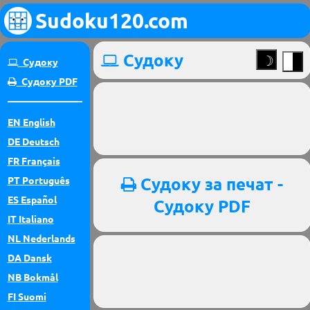
Sudoku120.com
Судоку
Судоку
Судоку PDF
EN
English
DE
Deutsch
FR
Français
Судоку за печат -
PT
Português
ES
Español
Судоку PDF
IT
Italiano
NL
Nederlands
DA
Dansk
NB
Bokmål
FI
Suomi