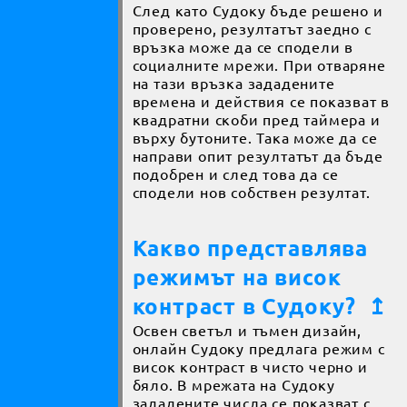
След като Судоку бъде решено и
проверено, резултатът заедно с
връзка може да се сподели в
социалните мрежи. При отваряне
на тази връзка зададените
времена и действия се показват в
квадратни скоби пред таймера и
върху бутоните. Така може да се
направи опит резултатът да бъде
подобрен и след това да се
сподели нов собствен резултат.
Какво представлява
режимът на висок
контраст в Судоку?
↥
Освен светъл и тъмен дизайн,
онлайн Судоку предлага режим с
висок контраст в чисто черно и
бяло. В мрежата на Судоку
зададените числа се показват с