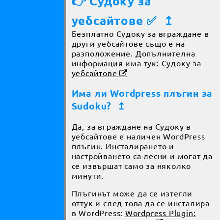
👉 Судоку за
уебсайтове ✅
↥
Безплатно Судоку за вграждане в
други уебсайтове също е на
разположение. Допълнителна
информация има тук:
Судоку за
уебсайтове
Има ли Wordpress плъгин за
Sudoku?
↥
Да, за вграждане на Судоку в
уебсайтове е наличен WordPress
плъгин. Инсталирането и
настройването са лесни и могат да
се извършат само за няколко
минути.
Плъгинът може да се изтегли
оттук и след това да се инсталира
в WordPress:
Wordpress Plugin: