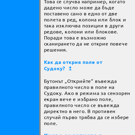
Това се случва например, когато
дадено число може да бъде
поставено само в едно от две
полета в ред, колона или блок и
така изключва позиции в други
редове, колони или блокове.
Поради това е възможно
сканирането да не открие повече
решения.
Как да открия поле от
Судоку?
↥
Бутонът „Открийте“ въвежда
правилното число в поле на
Судоку. Ако в режима за сензорен
екран вече е избрано поле,
правилното число се въвежда
директно в него. В противен
случай първо трябва да се избере
поле.