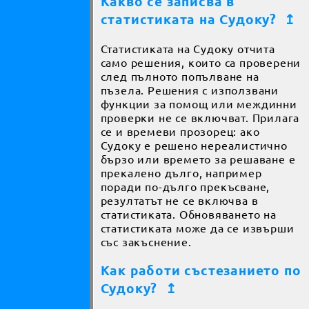
Какво се записва в
статистиката на Судоку?
↥
Статистиката на Судоку отчита
само решения, които са проверени
след пълното попълване на
пъзела. Решения с използвани
функции за помощ или междинни
проверки не се включват. Прилага
се и времеви прозорец: ако
Судоку е решено нереалистично
бързо или времето за решаване е
прекалено дълго, например
поради по-дълго прекъсване,
резултатът не се включва в
статистиката. Обновяването на
статистиката може да се извърши
със закъснение.
Как работи състезанието по
Судоку?
↥