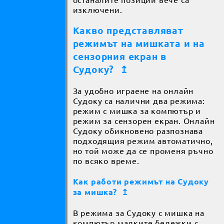
изключени.
Какво представляват
режимът на мишката и на
сензорния екран в
Судоку?
↥
За удобно играене на онлайн
Судоку са налични два режима:
режим с мишка за компютър и
режим за сензорен екран. Онлайн
Судоку обикновено разпознава
подходящия режим автоматично,
но той може да се променя ръчно
по всяко време.
Как работи режимът на Судоку
за мишка?
↥
В режима за Судоку с мишка на
компютър малките бележки с