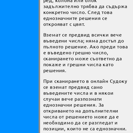
задължително трябва да съдържа
конкретно число. След това
еднозначните решения се
открояват с цвят.
Вземат се предвид всички вече
въведени числа; няма достъп до
пълното решение. Ако преди това
е въведено грешно число,
сканирането може съответно да
покаже и грешни числа като
решения.
При сканирането в онлайн Судоку
се вземат предвид само
въведените числа и в някои
случаи вече разпознати
еднозначни решения. За
откриването на допълнителни
числа от решението може да е
необходимо да се разгледат и
позиции, които не са еднозначни.