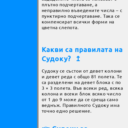
плътно подчертаване, а
неправилно въведените числа – с
пунктирно подчертаване. Така се
компенсират всички форми на
цветна слепота.
Какви са правилата на
Судоку?
↥
Судоку се състои от девет колони
и девет реда с общо 81 полета. Те
са разделени на девет блока с по
3 × 3 полета. Във всеки ред, всяка
колона и всеки блок всяко число
от 1 до 9 може да се среща само
веднъж. Правилното Судоку има
точно едно решение.