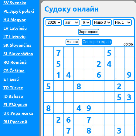
SV
Svenska
Судоку онлайн
PL
Język polski
HU
Magyar
LV
Latviešu
LT
Lietuvių
Мишка
Сензорен екран
00:06
SK
Slovenčina
7
5
SL
Slovenščina
back
5
2
4
RO
Română
CS
Čeština
1
4
6
9
ET
Eesti
5
8
2
TR
Türkçe
5
3
ID
Bahasa
EL
Ελληνικά
8
4
9
UK
Українська
2
6
7
RU
Русский
7
8
3