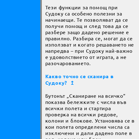
Тези функции за помощ при
Судоку са особено полезни за
начинаещи. Те позволяват да се
получи помощ и след това да се
разбере защо дадено решение е
правилно. Разбира се, могат да се
използват и когато решаването не
напредва – при Судоку най-важно
е удоволствието от играта, а не
разочарованието.
Какво точно се сканира в
Судоку?
↥
Бутонът „Сканиране на всичко“
показва бележките с числа във
всички полета и стартира
проверка на всички редове,
колони и блокове. Установява се в
кои полета определени числа са
изключени и дали дадено поле в
ред, колона или блок