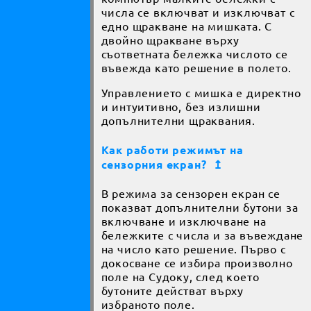
числа се включват и изключват с
едно щракване на мишката. С
двойно щракване върху
съответната бележка числото се
въвежда като решение в полето.
Управлението с мишка е директно
и интуитивно, без излишни
допълнителни щраквания.
Как работи режимът на
сензорния екран?
↥
В режима за сензорен екран се
показват допълнителни бутони за
включване и изключване на
бележките с числа и за въвеждане
на число като решение. Първо с
докосване се избира произволно
поле на Судоку, след което
бутоните действат върху
избраното поле.