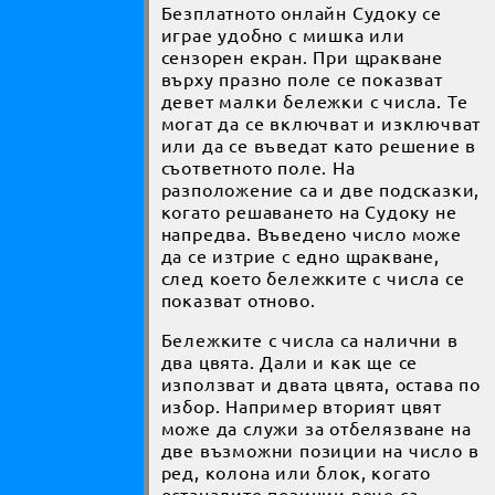
Безплатното онлайн Судоку се
играе удобно с мишка или
сензорен екран. При щракване
върху празно поле се показват
девет малки бележки с числа. Те
могат да се включват и изключват
или да се въведат като решение в
съответното поле. На
разположение са и две подсказки,
когато решаването на Судоку не
напредва. Въведено число може
да се изтрие с едно щракване,
след което бележките с числа се
показват отново.
Бележките с числа са налични в
два цвята. Дали и как ще се
използват и двата цвята, остава по
избор. Например вторият цвят
може да служи за отбелязване на
две възможни позиции на число в
ред, колона или блок, когато
останалите позиции вече са