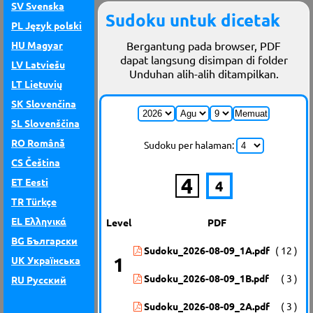
SV
Svenska
Sudoku untuk dicetak
PL
Język polski
Bergantung pada browser, PDF
HU
Magyar
dapat langsung disimpan di folder
LV
Latviešu
Unduhan alih-alih ditampilkan.
LT
Lietuvių
SK
Slovenčina
SL
Slovenščina
RO
Română
Sudoku per halaman:
CS
Čeština
4
ET
Eesti
4
TR
Türkçe
EL
Ελληνικά
Level
PDF
BG
Български
back
Sudoku_2026-08-09_1A.pdf
( 12 )
1
UK
Українська
Sudoku_2026-08-09_1B.pdf
( 3 )
RU
Русский
Sudoku_2026-08-09_2A.pdf
( 3 )