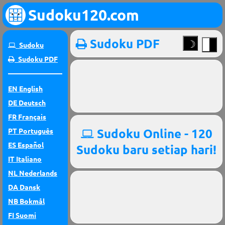
Sudoku120.com
Sudoku PDF
Sudoku
Sudoku PDF
EN
English
DE
Deutsch
FR
Français
Sudoku Online - 120
PT
Português
ES
Español
Sudoku baru setiap hari!
IT
Italiano
NL
Nederlands
DA
Dansk
NB
Bokmål
FI
Suomi